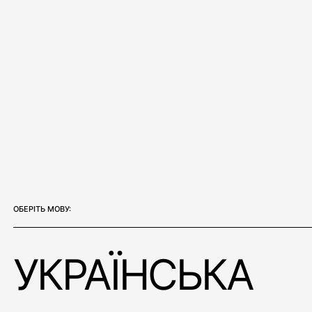
Е
С
Т
Е
ЗМІНИ
НА
КРАЩЕ
ПОЧИНАЮТЬСЯ
З
НАВКОЛИШНЬОГО
ПРОСТОРУ.
МИ
СТВОРЮЄМО
НЕ
ПРОСТО
ОБ'ЄКТИ,
А
МІСЦЯ
СИЛИ,
ДЕ
НАРОДЖУЄТЬСЯ
НАТХНЕННЯ
ОБЕРIТЬ МОВУ:
УКРАЇНСЬКА